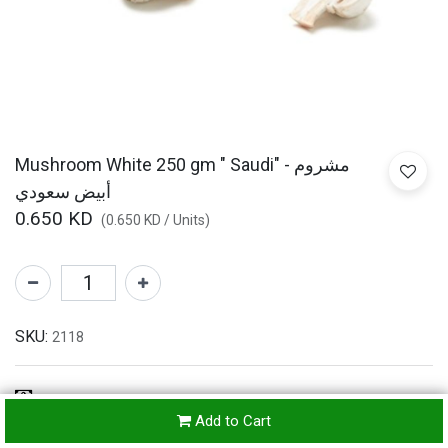
Mushroom White 250 gm " Saudi" - مشروم
أبيض سعودي
0.650
KD
(
0.650
KD
/
Units
)
SKU:
2118
Refunds & Returns Accepted
Add to Cart
24-