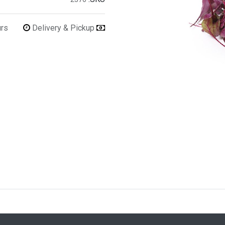
urs
Delivery & Pickup
Refunds & Returns Accepted