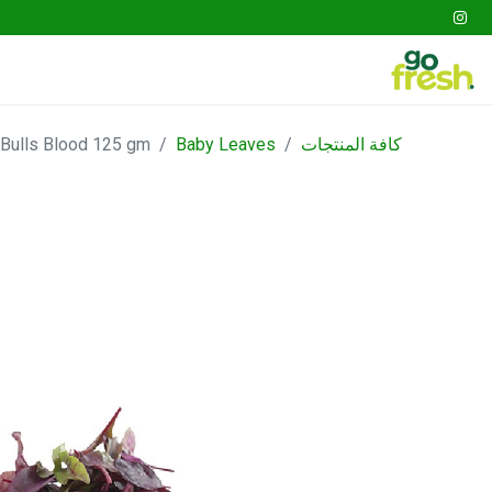
tables
Fruits
Go Fresh Box
Gathering
كافة المنتجات
Baby Leaves
Bulls Blood 125 gm