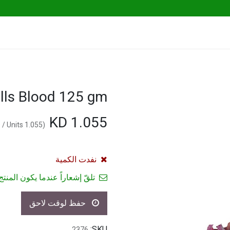
Go Fresh Eats
Herbs & Greens
Vege
lls Blood 125 gm
KD
1.055
/
Units
KD
1.055
(
نفدت الكمية
تلقّ إشعاراً عندما يكون المنتج 
حفظ لوقت لاحق
SKU:
2376