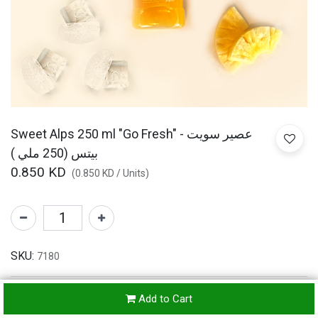
Sweet Alps 250 ml "Go Fresh" - عصير سويت
بيتس (250 ملي )
0.850
KD
(
0.850
KD
/
Units
)
SKU:
7180
Add to Cart
Refunds & Returns Accepted