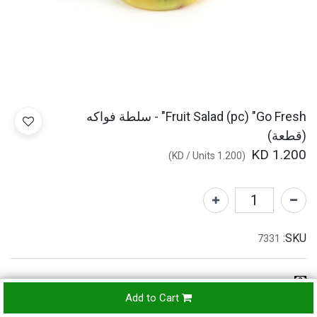
Fruit Salad (pc) "Go Fresh" - سلطة فواكه
(قطعة)
KD
1.200
)
/
Units
KD
1.200
(
SKU:
7331
Refunds & Returns Accepted
Add to Cart
24-