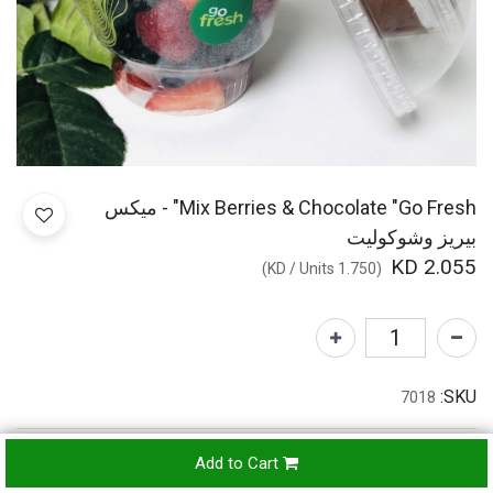
Mix Berries & Chocolate "Go Fresh" - ميكس
بيريز وشوكوليت
KD
2.055
)
/
Units
KD
1.750
(
SKU:
7018
Add to Cart
Refunds & Returns Accepted