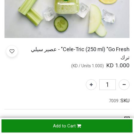
Cele-Tric (250 ml) "Go Fresh" - عصير سيلي
ترك
KD
1.000
)
/
Units
KD
1.000
(
SKU:
7009
Refunds & Returns Accepted
Add to Cart
24-