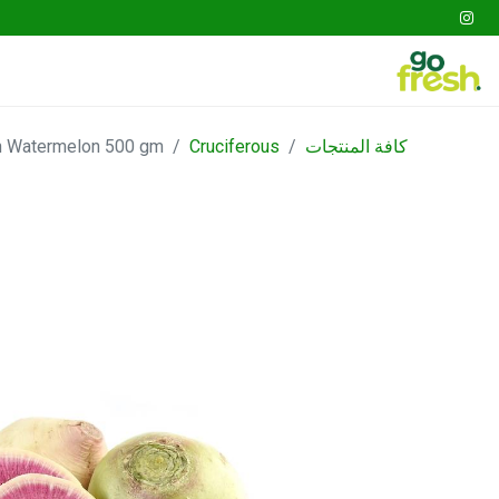
tables
Fruits
Go Fresh Box
Gathering
كافة المنتجات
Cruciferous
h Watermelon 500 gm