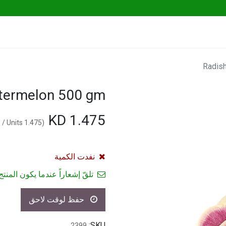
Go Fresh Eats
Herbs & Greens
Vege
Radis
termelon 500 gm
KD
1.475
/
Units
KD
1.475
(
نفدت الكمية
تلقّ إشعاراً عندما يكون المنتج 
حفظ لوقت لاحق
SKU:
2399