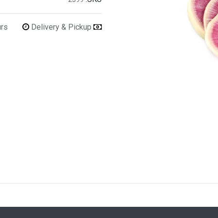
urs
Delivery & Pickup
Refunds & Returns Accepted