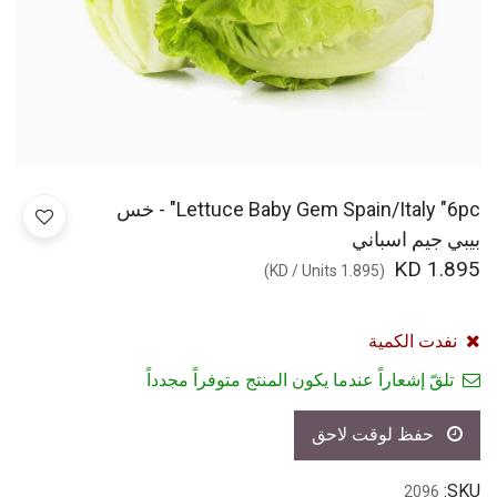
Lettuce Baby Gem Spain/Italy "6pc" - خس
بيبي جيم اسباني
KD
1.895
)
/
Units
KD
1.895
(
نفدت الكمية
تلقّ إشعاراً عندما يكون المنتج متوفراً مجدداً
حفظ لوقت لاحق
SKU:
2096