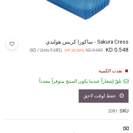
Sakura Cress - ساكورا كريس هولندي
KD
0.548
KD
0.685
)
/
Units
KD
0.685
(
20.00
% Off
نفدت الكمية
تلقّ إشعاراً عندما يكون المنتج متوفراً مجدداً
حفظ لوقت لاحق
SKU:
2081