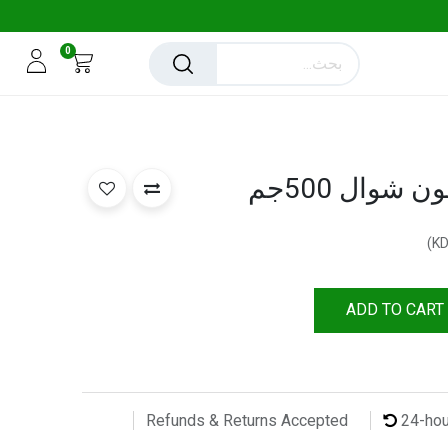
0
)
ADD TO CART
24-ho