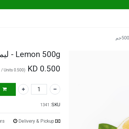
Go Fresh Eats
Herbs & Greens
Vege
Lemon 500g - ليمون شوال 500جم
KD
0.500
/
Units
KD
0.500
(
SKU:
1341
urs
Delivery & Pickup
Refunds & Returns Accepted