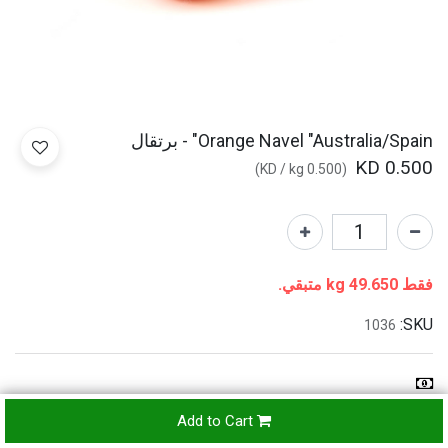
Orange Navel "Australia/Spain" - برتقال
KD
0.500
)
/
kg
KD
0.500
(
فقط 49.650 kg متبقي.
SKU:
1036
Refunds & Returns Accepted
Add to Cart
24-