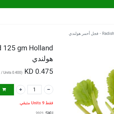
Go Fresh Eats
Herbs & Greens
Vege
حمر هولندي
هولندي
KD
0.475
/
Units
KD
0.400
(
فقط 9 Units متبقي.
SKU:
2021