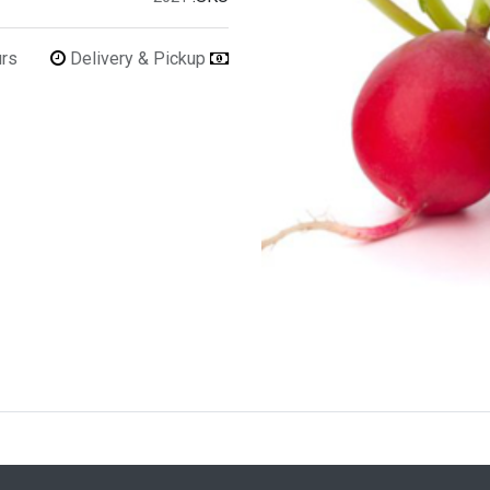
urs
Delivery & Pickup
Refunds & Returns Accepted